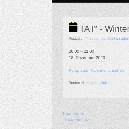
TA I° - Winte
Posted on
4. September 2023
by
admi
TA
20:00
–
21:00
I°
18. Dezember 2023
-
Winterjohanni
Kompletten Kalender ansehen
Bookmark the
permalink
.
Post navigation
Beamtenrat
11. Dezember 2023