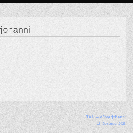
rjohanni
n
.
TA I° – Winterjohanni
18. Dezember 2023