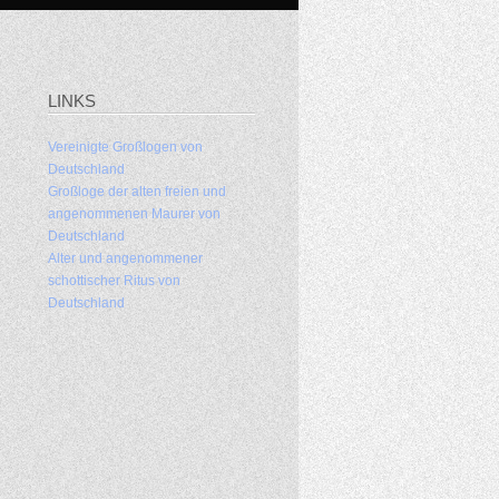
LINKS
Vereinigte Großlogen von
Deutschland
Großloge der alten freien und
angenommenen Maurer von
Deutschland
Alter und angenommener
schottischer Ritus von
Deutschland